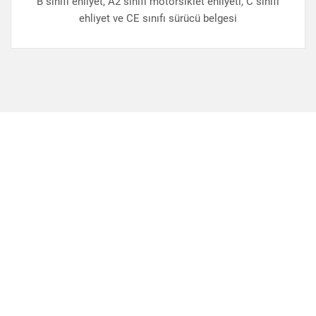
B sınıfı ehliyet, A2 sınıfı motorsiklet ehliyeti, C sınıfı
ehliyet ve CE sınıfı sürücü belgesi