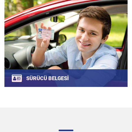
Bay ve Bayan Öğretmenler le, son model Araçlarımızla
(Cüneyt Ekmen Sürücü Kursun da) otomobiller ile akıcı
trafikte direksiyon eğitimi.
SÜRÜCÜ BELGESI
B sınıfı ehliyet, A2 sınıfı motorsiklet ehliyeti, C sınıfı
ehliyet ve CE sınıfı sürücü belgesine için bizi arayın.