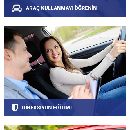
ARAÇ KULLANMAYI ÖĞRENIN
Araç kullanmak sizin için bir zorunluluksa ve
direksiyon dersi alma ihtiyacı duyuyorsanız o zaman
doğru adrestesiniz.
DIREKSIYON EĞITIMI