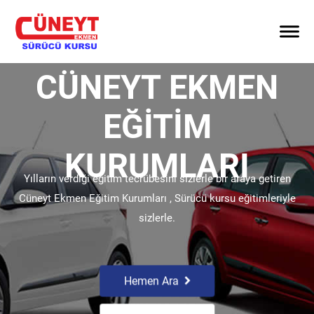
CÜNEYT EKMEN
EĞITIM
KURUMLARI
Yılların verdiği eğitim tecrübesini sizlerle bir araya getiren
Cüneyt Ekmen Eğitim Kurumları , Sürücü kursu eğitimleriyle
sizlerle.
Hemen Ara
Yol Tarifi